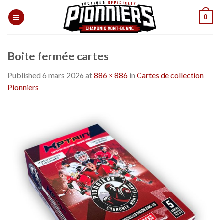
Skip
0
to
content
Boite fermée cartes
Published
6 mars 2026
at
886 × 886
in
Cartes de collection
Pionniers